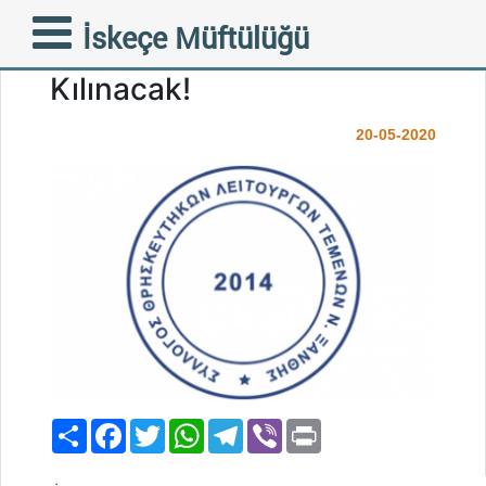
İskeçe Din Görevlileri
İskeçe Müftülüğü
Derneği: Bayram Namazı
Kılınacak!
20-05-2020
Paylaş
Facebook
Twitter
WhatsApp
Telegram
Viber
Print