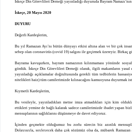
İskeçe Din Görevlileri Derneği yayınladığı duyuruda Bayram Namazı’nın k
İskeçe, 20 Mayıs 2020
DUYURU
Değerli Kardeşlerim,
Bu yıl Ramazan Ayı’nı bütün dünyayı etkisi altına alan ve bir çok insa
sebep olan coronavirüs (covid 19) salgını ile geçirmek üzereyiz. Birkaç
Bayrama kavuşurken, bayram namazının kılınmaması yönünde sosyal
gördük. İskeçe Din Görevlileri Derneği olarak, ilgili makamların yas
yayınladığı açıklamalar doğrultusunda gerekli tüm tedbirlerin hassasi
nitelikleri haiz) tüm camilerimizde kılınacağını kamuoyuna duyurmak ist
Kıymetli Kardeşlerim,
Bu vesileyle, yayınladıkları metne imza atmadıkları için kim olduklar
ettikleri yemine de bağlı kalarak sadece camilerimizde ibadet yapan bizl
mensuplarının sağlıklarını düşünmeye de davet ediyoruz.
İçinden geçmekte olduğumuz bu zorlu sürecin biz azınlık mensuplar
Dolayısıyla, soyleyecek daha çok sözümüz olsa da, mübarek Ramazan