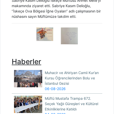
Sabriye Kasım Delioğlu İskeçe Müftüsü Ahmet Mete’yi
makamında ziyaret etti. Sabriye Kasım Delioğlu,
’’İskeçe Ova Bölgesi İğne Oyaları’’ adlı çalışmasının bir
nüshasını sayın Müftümüze takdim etti.
Haberler
Muhacir ve Ahiriyan Camii Kur’an
Kursu Öğrencilerinden Bolu ve
İstanbul Gezisi
06-08-2026
Müftü Mustafa Trampa 672.
Seçek Yağlı Güreşleri ve Kültürel
Etkinliklerine Katıldı