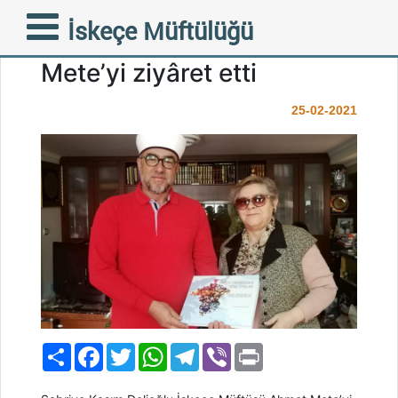
Sabriye Kasım Delioğlu
İskeçe Müftülüğü
İskeçe Müftüsü Ahmet
Mete’yi ziyâret etti
25-02-2021
Paylaş
Facebook
Twitter
WhatsApp
Telegram
Viber
Print