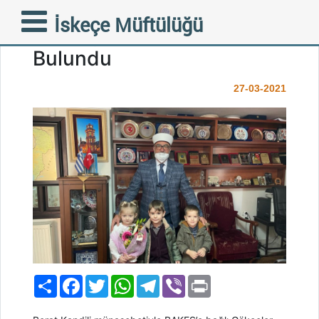
BAKEŞ Ailesi
İskeçe Müftülüğü
Müftüğümüze Ziyarette
Bulundu
27-03-2021
Paylaş
Facebook
Twitter
WhatsApp
Telegram
Viber
Print