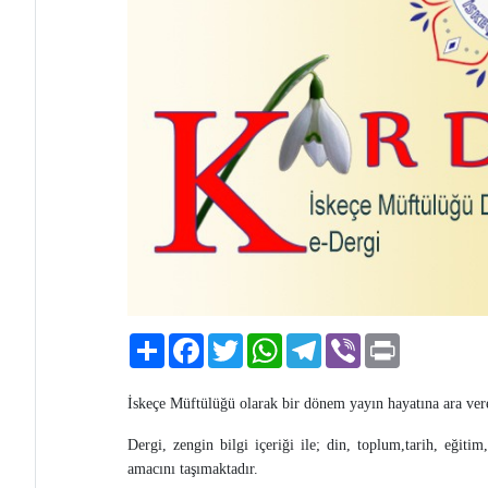
Paylaş
Facebook
Twitter
WhatsApp
Telegram
Viber
Print
İskeçe Müftülüğü olarak bir dönem yayın hayatına ara ver
Dergi, zengin bilgi içeriği ile; din, toplum,tarih, eğit
amacını taşımaktadır.