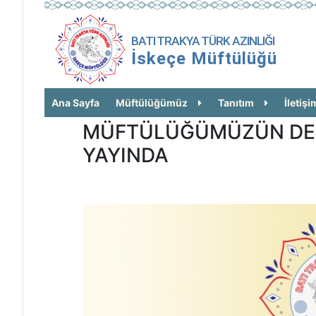
BATI TRAKYA TÜRK AZINLIĞI
İskeçe Müftülüğü
Ana Sayfa
Müftülüğümüz
Tanıtım
İletişi
MÜFTÜLÜĞÜMÜZÜN DER
YAYINDA