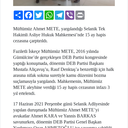
Paylaş
Facebook
Twitter
WhatsApp
Telegram
Viber
Print
Müftümüz Ahmet METE, yargılandığı Selanik Tek
Hakimli Asliye Hukuk Mahkemesi’nde 15 ay hapis
cezasına çarptırıldı.
Faziletli İskeçe Müftümüz METE, 2016 yılında
Gümülcine’de gerçekleşen DEB Partisi kongresinde
yaptığı konuşmada, dönemin DEB Partisi Başkanı
Mustafa Aliçavuş’u, Rauf Denktaş’a benzettiği için halk
arasına nifak sokma suretiyle kamu düzenini bozma
suçlamasıyla yargılandı. Mahkemenin, Müftümüz
METE aleyhine verdiği 15 ay hapis cezasının infazı 3
yıl ertelendi.
17 Haziran 2021 Perşembe günü Selanik Adliyesinde
yapılan duruşmada Müftümüz Ahmet METE’yi
avukatlar Ahmet KARA ve Yannis BARKAS
savunurken, dönemin DEB Partisi Genel Başkan
Yardımcısı Ozan AHMETOĞLU ise savunma şahitliği