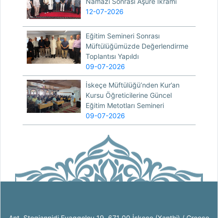
Namazı Sonrası Aşure İkramı
12-07-2026
Eğitim Semineri Sonrası
Müftülüğümüzde Değerlendirme
Toplantısı Yapıldı
09-07-2026
İskeçe Müftülüğü’nden Kur’an
Kursu Öğreticilerine Güncel
Eğitim Metotları Semineri
09-07-2026
Ant. Stogiannidi Evaggelou 19, 671 00 İskeçe (Xanthi) / Greece