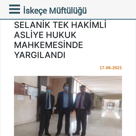
FAZİLETLİ MÜFTÜMÜZ
İskeçe Müftülüğü
AHMET METE BUGÜN
SELANİK TEK HAKİMLİ
ASLİYE HUKUK
MAHKEMESİNDE
YARGILANDI
17-06-2021