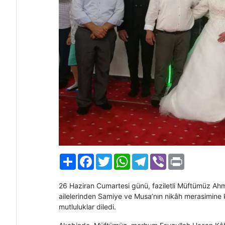
Paylaş
Facebook
Twitter
WhatsApp
Telegram
Viber
Print
26 Haziran Cumartesi günü, faziletli Müftümüz Ahm
ailelerinden Samiye ve Musa’nın nikâh merasimine k
mutluluklar diledi.