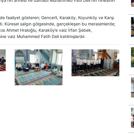
a’nın annesi ve damadı Muhammed Fatil Deli’nin ninesinin
 faaliyet gösteren; Gencerli, Karaköy, Koyunköy ve Karşı
şti. Küresel salgın gölgesinde, gerçekleşen bu merasimlerde;
sı Ahmet Hraloğlu, Karaköy’e vaiz İrfan Şebek,
ne vaiz Muhammed Fatih Deli katılmışlardır.