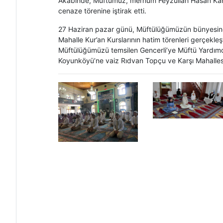
Akabinde, Müftümüz, merhum Feyzullah Hasan Kâhy
cenaze törenine iştirak etti.
27 Haziran pazar günü, Müftülüğümüzün bünyesinde
Mahalle Kur’an Kurslarının hatim törenleri gerçekle
Müftülüğümüzü temsilen Gencerli’ye Müftü Yardımcı
Koyunköyü’ne vaiz Rıdvan Topçu ve Karşı Mahallesi