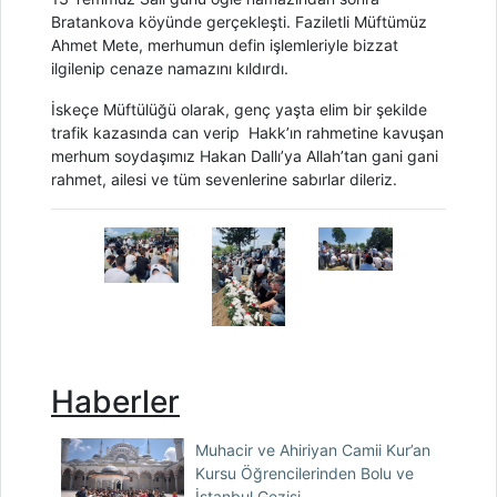
Bratankova köyünde gerçekleşti. Faziletli Müftümüz
Ahmet Mete, merhumun defin işlemleriyle bizzat
ilgilenip cenaze namazını kıldırdı.
İskeçe Müftülüğü olarak, genç yaşta elim bir şekilde
trafik kazasında can verip Hakk’ın rahmetine kavuşan
merhum soydaşımız Hakan Dallı’ya Allah’tan gani gani
rahmet, ailesi ve tüm sevenlerine sabırlar dileriz.
Haberler
Muhacir ve Ahiriyan Camii Kur’an
Kursu Öğrencilerinden Bolu ve
İstanbul Gezisi