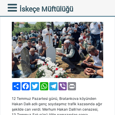
TAZİYE - BAŞSAĞLIĞI
İskeçe Müftülüğü
14-07-2021
Paylaş
Facebook
Twitter
WhatsApp
Telegram
Viber
Print
12 Temmuz Pazartesi günü, Bratankova köyünden
Hakan Dallı adlı genç soydaşımız trafik kazasında ağır
şekilde can verdi. Merhum Hakan Dallı’nın cenazesi,
13 Temmuz Salı günü öğle namazından sonra