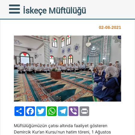
DEMİRCİK’TE HATİM
İskeçe Müftülüğü
MERASİMİ GERÇEKLEŞTİ
02-08-2021
Paylaş
Facebook
Twitter
WhatsApp
Telegram
Viber
Print
Müftülüğümüzün çatısı altında faaliyet gösteren
Demircik Kur’an Kursu’nun hatim töreni, 1 Ağustos