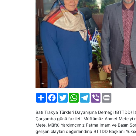
Paylaş
Facebook
Twitter
WhatsApp
Telegram
Viber
Print
Batı Trakya Türkleri Dayanışma Derneği (BTTDD) İz
Çarşamba günü faziletli Müftümüz Ahmet Mete’yi 
Mete, Müftü Yardımcımız Fatma İmam ve Basın Sor
gelişen olayları değerlendirip BTTDD Başkanı Yüksel 