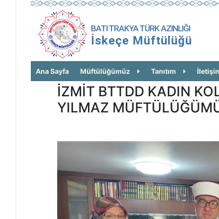
BATI TRAKYA TÜRK AZINLIĞI
İskeçe Müftülüğü
Ana Sayfa
Müftülüğümüz
Tanıtım
İletişi
İZMİT BTTDD KADIN KO
YILMAZ MÜFTÜLÜĞÜMÜZ