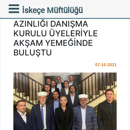
FAZİLETLİ MÜFTÜMÜZ
İskeçe Müftülüğü
BATI TRAKYA TÜRK
AZINLIĞI DANIŞMA
KURULU ÜYELERİYLE
AKŞAM YEMEĞİNDE
BULUŞTU
07-10-2021