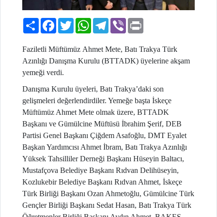
Paylaş
Facebook
Twitter
WhatsApp
Telegram
Viber
Print
Faziletli
Müftü
müz
Ahmet Mete, Batı Trakya Türk
Azınlığı Danışma Kurulu (BTTADK) üyelerine akşam
yemeği verdi.
Danışma Kurulu üyeleri, Batı Trakya’daki son
gelişmeleri değerlendirdiler. Yemeğe
başta İskeçe
Müftümüz Ahmet Mete olmak üzere,
BTTADK
Başkanı ve Gümülcine Müftüsü İbrahim Şerif,
DEB
Partisi Genel Başkanı Çiğdem Asafoğlu, DMT Eyalet
Başkan Yardımcısı Ahmet İbram, Batı Trakya Azınlığı
Yüksek Tahsilliler Derneği Başkanı Hüseyin Baltacı,
Mustafçova Belediye Başkanı Rıdvan Delihüseyin,
Kozlukebir Belediye Başkanı Rıdvan Ahmet, İskeçe
Türk Birliği Başkanı Ozan Ahmetoğlu, Gümülcine Türk
Gençler Birliği Başkanı Sedat Hasan, Batı Trakya Türk
Öğretmenler Birliği Başkanı Aydın Ahmet, BAKEŞ