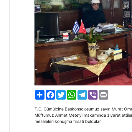
Paylaş
Facebook
Twitter
WhatsApp
Telegram
Viber
Print
T.C. Gümülcine Başkonsolosumuz sayın Murat Ömero
Müftümüz Ahmet Mete’yi makamında ziyaret ettiler. 
meseleleri konuşma fırsatı buldular.