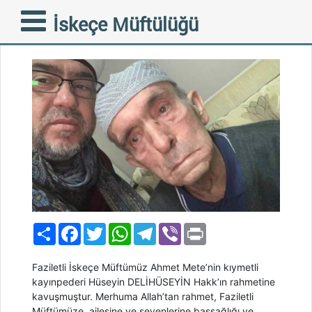
TAZİYE MESAJI
İskeçe Müftülüğü
14-11-2021
Paylaş
Facebook
Twitter
WhatsApp
Telegram
Viber
Print
Faziletli İskeçe Müftümüz Ahmet Mete’nin kıymetli
kayınpederi Hüseyin DELİHÜSEYİN Hakk’ın rahmetine
kavuşmuştur. Merhuma Allah’tan rahmet, Faziletli
Müftümüze, ailesine ve sevenlerine başsağlığı ve