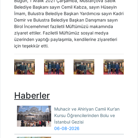
Bugün, 1 Aralık 2021 Çarşamba, Mustafçova Sabık
Belediye Başkanı sayın Cemil Kabza, sayın Hüseyin
İmam, Bulustra Belediye Başkan Yardımcısı sayın Kadri
Demir ve Bulustra Belediye Başkan Danışmanı sayın
Birol İncemehmet faziletli Müftümüzü makamında
ziyaret ettiler. Faziletli Müftümüz sosyal medya
üzerinden yaptığı paylaşımla, kendilerine ziyaretleri
için teşekkür etti.
Haberler
Muhacir ve Ahiriyan Camii Kur’an
Kursu Öğrencilerinden Bolu ve
İstanbul Gezisi
06-08-2026