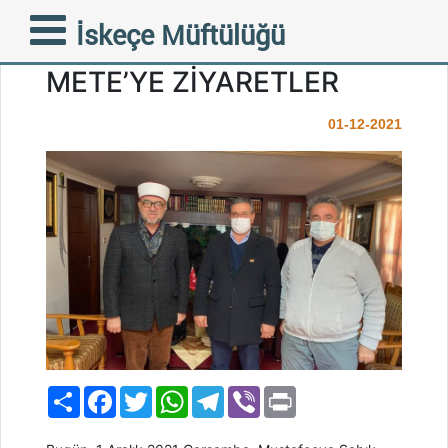
FAZİLETLİ İSKEÇE
İskeçe Müftülüğü
MÜFTÜMÜZ AHMET
METE’YE ZİYARETLER
01-12-2021
Paylaş
Facebook
Twitter
WhatsApp
Telegram
Viber
Print