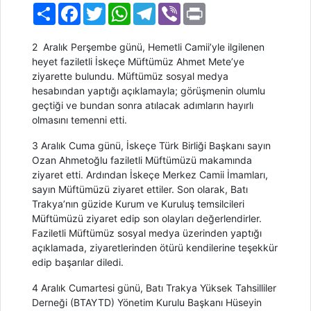
Paylaş
Facebook
Twitter
WhatsApp
Telegram
Viber
Print
2 Aralık Perşembe günü, Hemetli Camii’yle ilgilenen
heyet faziletli İskeçe Müftümüz Ahmet Mete’ye
ziyarette bulundu. Müftümüz sosyal medya
hesabından yaptığı açıklamayla; görüşmenin olumlu
geçtiği ve bundan sonra atılacak adımların hayırlı
olmasını temenni etti.
3 Aralık Cuma günü, İskeçe Türk Birliği Başkanı sayın
Ozan Ahmetoğlu faziletli Müftümüzü makamında
ziyaret etti. Ardından İskeçe Merkez Camii İmamları,
sayın Müftümüzü ziyaret ettiler. Son olarak, Batı
Trakya’nın güzide Kurum ve Kuruluş temsilcileri
Müftümüzü ziyaret edip son olayları değerlendirler.
Faziletli Müftümüz sosyal medya üzerinden yaptığı
açıklamada, ziyaretlerinden ötürü kendilerine teşekkür
edip başarılar diledi.
4 Aralık Cumartesi günü, Batı Trakya Yüksek Tahsilliler
Derneği (BTAYTD) Yönetim Kurulu Başkanı Hüseyin