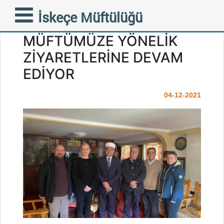
BATI TRAKYA KURUM VE
İskeçe Müftülüğü
KURULUŞLARI FAZİLETLİ
MÜFTÜMÜZE YÖNELİK
ZİYARETLERİNE DEVAM
EDİYOR
04-12-2021