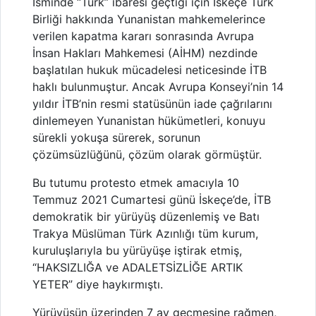
İsminde “Türk” ibaresi geçtiği için İskeçe Türk
Birliği hakkında Yunanistan mahkemelerince
verilen kapatma kararı sonrasında Avrupa
İnsan Hakları Mahkemesi (AİHM) nezdinde
başlatılan hukuk mücadelesi neticesinde İTB
haklı bulunmuştur. Ancak Avrupa Konseyi’nin 14
yıldır İTB’nin resmi statüsünün iade çağrılarını
dinlemeyen Yunanistan hükümetleri, konuyu
sürekli yokuşa sürerek, sorunun
çözümsüzlüğünü, çözüm olarak görmüştür.
Bu tutumu protesto etmek amacıyla 10
Temmuz 2021 Cumartesi günü İskeçe’de, İTB
demokratik bir yürüyüş düzenlemiş ve Batı
Trakya Müslüman Türk Azınlığı tüm kurum,
kuruluşlarıyla bu yürüyüşe iştirak etmiş,
“HAKSIZLIĞA ve ADALETSİZLİĞE ARTIK
YETER” diye haykırmıştı.
Yürüyüşün üzerinden 7 ay geçmesine rağmen,