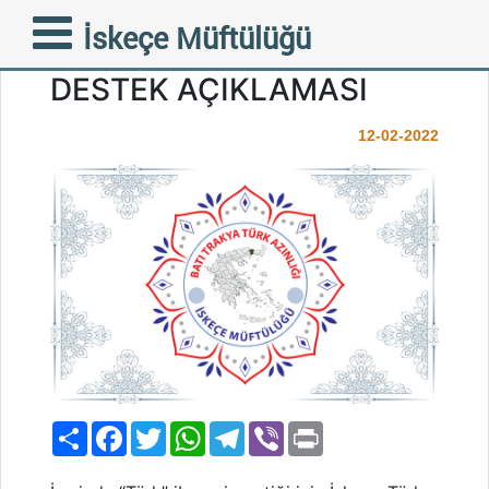
İSKEÇE
İskeçe Müftülüğü
MÜFTÜLÜĞÜNDEN İTB’YE
DESTEK AÇIKLAMASI
12-02-2022
Paylaş
Facebook
Twitter
WhatsApp
Telegram
Viber
Print