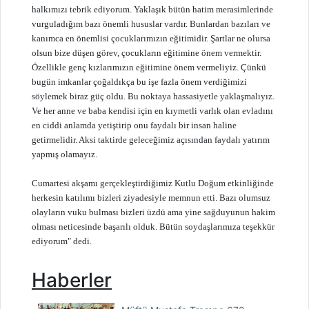
halkımızı tebrik ediyorum. Yaklaşık bütün hatim merasimlerinde
vurguladığım bazı önemli hususlar vardır. Bunlardan bazıları ve
kanımca en önemlisi çocuklarımızın eğitimidir. Şartlar ne olursa
olsun bize düşen görev, çocukların eğitimine önem vermektir.
Özellikle genç kızlarımızın eğitimine önem vermeliyiz. Çünkü
bugün imkanlar çoğaldıkça bu işe fazla önem verdiğimizi
söylemek biraz güç oldu. Bu noktaya hassasiyetle yaklaşmalıyız.
Ve her anne ve baba kendisi için en kıymetli varlık olan evladını
en ciddi anlamda yetiştirip onu faydalı bir insan haline
getirmelidir. Aksi taktirde geleceğimiz açısından faydalı yatırım
yapmış olamayız.
Cumartesi akşamı gerçekleştirdiğimiz Kutlu Doğum etkinliğinde
herkesin katılımı bizleri ziyadesiyle memnun etti. Bazı olumsuz
olayların vuku bulması bizleri üzdü ama yine sağduyunun hakim
olması neticesinde başarılı olduk. Bütün soydaşlarımıza teşekkür
ediyorum" dedi.
Haberler