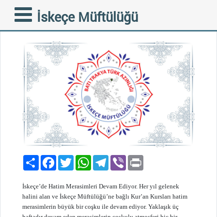
Basın Açıklaması -HATİM
İskeçe Müftülüğü
28-04-2019
Paylaş
Facebook
Twitter
WhatsApp
Telegram
Viber
Print
İskeçe’de Hatim Merasimleri Devam Ediyor. Her yıl gelenek
halini alan ve İskeçe Müftülüğü’ne bağlı Kur’an Kursları hatim
merasimlerin büyük bir coşku ile devam ediyor. Yaklaşık üç
haftadır devam eden merasimlerin coşkulu atmosferi hiç bir