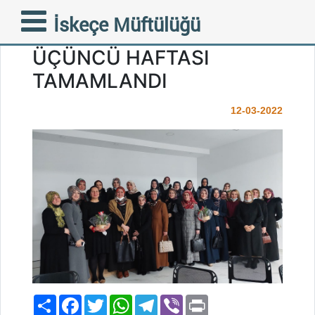
BALKANDA KADIN
İskeçe Müftülüğü
OLMAK PROJESİNİN
ÜÇÜNCÜ HAFTASI
TAMAMLANDI
12-03-2022
Paylaş
Facebook
Twitter
WhatsApp
Telegram
Viber
Print