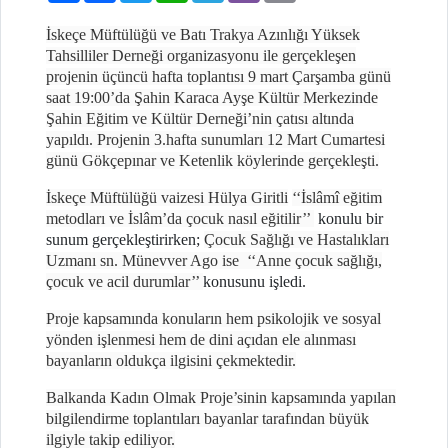
İskeçe Müftülüğü ve Batı Trakya Azınlığı Yüksek
Tahsilliler Derneği organizasyonu ile gerçekleşen
projenin üçüncü hafta toplantısı 9 mart Çarşamba günü
saat 19:00’da Şahin Karaca Ayşe Kültür Merkezinde
Şahin Eğitim ve Kültür Derneği’nin çatısı altında
yapıldı
. Projenin 3.hafta sunumları 12 Mart Cumartesi
günü Gökçepınar ve Ketenlik köylerinde gerçekleşti.
İskeçe Müftülüğü vaizesi Hülya Giritli
‘‘İslâmî eğitim
metodları ve İslâm’da çocuk nasıl eğitilir’’
konulu bir
sunum gerçekleştirirken;
Çocuk Sağlığı ve Hastalıkları
Uzmanı sn. Münevver Ago ise ‘‘Anne çocuk sağlığı,
çocuk ve acil durumlar’’
konusunu işledi.
Proje kapsamında konuların hem psikolojik ve sosyal
yönden işlenmesi hem de dini açıdan ele alınması
bayanların oldukça ilgisini çekmektedir.
Balkanda Kadın Olmak Proje’sinin kapsamında yapılan
bilgilendirme toplantıları bayanlar tarafından büyük
ilgiyle takip ediliyor.