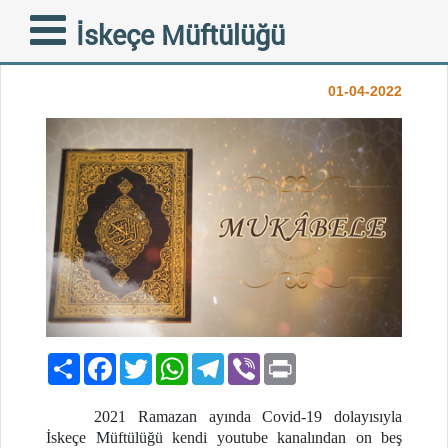
2022 RAMAZAN
İskeçe Müftülüğü
MUKABELESİ BAŞLIYOR
01-04-2022
Paylaş
Facebook
Twitter
WhatsApp
Telegram
Viber
Print
2021 Ramazan ayında Covid-19 dolayısıyla
İskeçe Müftülüğü kendi youtube kanalından on beş