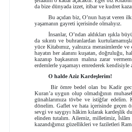
şefaatini o kadar açacaktır. Eğer biz Kitabı
da bize dünyada izzet, itibar ve kudret kazan
Bu açıdan biz, O’nun hayat veren ilk
yaşamanın gayreti içerisinde olmalıyız.
İnsanlar, O’ndan aldıkları ışıkla bü
da sıkıntı ve buhranlardan kurtulamamışla
yüce Kitabımız, yalnızca merasimlerde ve c
hayatın her alanını kuşatan, doğruluğu, ha
kazanıp başkasının malına zarar vermeme
erdemlerle yaşamayı emrederek kendisiyle a
O halde Aziz Kardeşlerim!
Bir ömre bedel olan bu Kadir geces
Kuran’a uygun olup olmadığının muhaseb
günahlarımıza tövbe ve istiğfar edelim.
dönelim. Gaflet ve hata içerisinde geçen
sevgi ve saygıyı hâkim kılarak kardeşlik du
elinden tutalım. Ailemiz, milletimiz, İslâ
kazandığımız güzellikleri ve faziletleri Ram