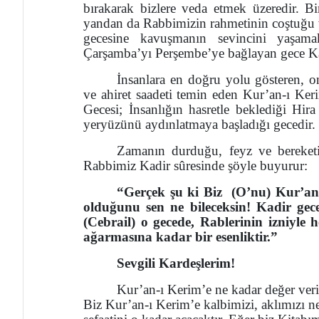
bırakarak bizlere veda etmek üzeredir. B
yandan da Rabbimizin rahmetinin coştuğu v
gecesine kavuşmanın sevincini yaşam
Çarşamba’yı Perşembe’ye bağlayan gece K
İnsanlara en doğru yolu gösteren, on
ve ahiret saadeti temin eden Kur’an-ı Ker
Gecesi; İnsanlığın hasretle beklediği Hira
yeryüzünü aydınlatmaya başladığı gecedir.
Zamanın durduğu, feyz ve bereketin
Rabbimiz Kadir sûresinde şöyle buyurur:
“Gerçek şu ki Biz (O’nu) Kur’an’
olduğunu sen ne bileceksin! Kadir gec
(Cebrail) o gecede, Rablerinin izniyle h
ağarmasına kadar bir esenliktir.”
Sevgili Kardeşlerim!
Kur’an-ı Kerim’e ne kadar değer verir
Biz Kur’an-ı Kerim’e kalbimizi, aklımızı ne 