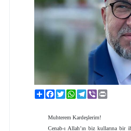
Paylaş
Facebook
Twitter
WhatsApp
Telegram
Viber
Print
Muhterem Kardeşlerim!
Cenab-ı Allah’ın biz kullarına bir