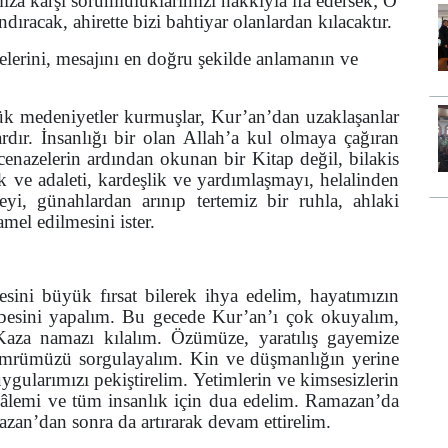
mıza karşı sorumluluklarımızı hakkıyla ifa edersek; O
dıracak, ahirette bizi bahtiyar olanlardan kılacaktır.
elerini, mesajını en doğru şekilde anlamanın ve
yük medeniyetler kurmuşlar, Kur’an’dan uzaklaşanlar
rdır. İnsanlığı bir olan Allah’a kul olmaya çağıran
enazelerin ardından okunan bir Kitap değil, bilakis
k ve adaleti, kardeşlik ve yardımlaşmayı, helalinden
yi, günahlardan arınıp tertemiz bir ruhla, ahlaki
mel edilmesini ister.
ini büyük fırsat bilerek ihya edelim, hayatımızın
esini yapalım. Bu gecede Kur’an’ı çok okuyalım,
 Kaza namazı kılalım. Özümüze, yaratılış gayemize
 ömrümüzü sorgulayalım. Kin ve düşmanlığın yerine
ygularımızı pekiştirelim. Yetimlerin ve kimsesizlerin
m âlemi ve tüm insanlık için dua edelim. Ramazan’da
azan’dan sonra da artırarak devam ettirelim.