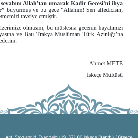
sevabını Allah’tan umarak Kadir Gecesi’ni ihya
ır”
buyurmuş ve bu gece “Allahım! Sen affedicisin,
etmemizi tavsiye etmiştir.
üzerimize olmasını, bu müstesna gecenin hayatımızı
asına ve Batı Trakya Müslüman Türk Azınlığı’na
 ederim.
Ahmet METE
İskeçe Müftüsü
Ant. Stogiannidi Evaggelou 19, 671 00 İskeçe (Xanthi) / Greece