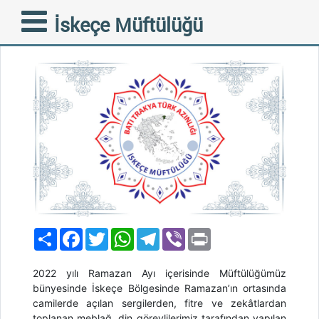
AÇIKLAMA
İskeçe Müftülüğü
10-05-2022
Paylaş
Facebook
Twitter
WhatsApp
Telegram
Viber
Print
2022 yılı Ramazan Ayı içerisinde Müftülüğümüz
bünyesinde İskeçe Bölgesinde Ramazan’ın ortasında
camilerde açılan sergilerden, fitre ve zekâtlardan
toplanan meblağ, din görevlilerimiz tarafından yapılan