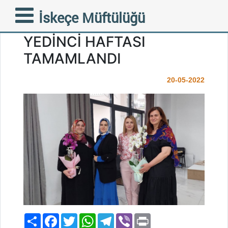
BALKANDA KADIN
İskeçe Müftülüğü
OLMAK PROJESİNİN
YEDİNCİ HAFTASI
TAMAMLANDI
20-05-2022
Paylaş
Facebook
Twitter
WhatsApp
Telegram
Viber
Print