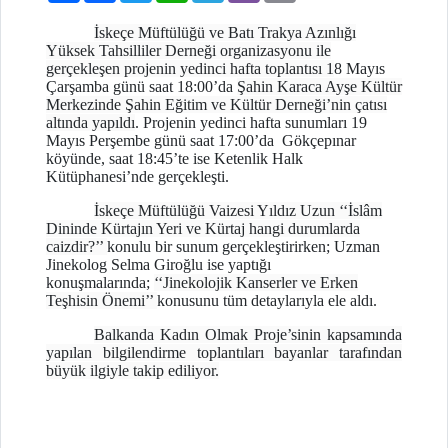
İskeçe Müftülüğü ve Batı Trakya Azınlığı
Yüksek Tahsilliler Derneği organizasyonu ile
gerçekleşen projenin yedinci hafta toplantısı 1
8 Mayıs
Çarşamba günü saat 18:00’da
Şahin Karaca Ayşe Kültür
Merkezinde Şahin Eğitim ve Kültür Derneği’nin çatısı
altında yapıldı
. Projenin yedinci hafta sunumları
19
Mayıs Perşembe günü saat 17:00’da
Gökçepınar
köyünde,
saat 18:45’te
ise Ketenlik Halk
Kütüphanesi’nde gerçekleşti.
İskeçe Müftülüğü Vaizesi Yıldız Uzun ‘‘İslâm
Dininde Kürtajın Yeri ve Kürtaj hangi durumlarda
caizdir?’’
konulu bir sunum gerçekleştirirken; Uzman
Jinekolog Selma Giroğlu ise yaptığı
konuşmalarında;
‘‘Jinekolojik Kanserler ve Erken
Teşhisin Önemi’’
konusunu tüm detaylarıyla ele aldı.
Balkanda Kadın Olmak Proje’sinin kapsamında
yapılan bilgilendirme toplantıları bayanlar tarafından
büyük ilgiyle takip ediliyor.