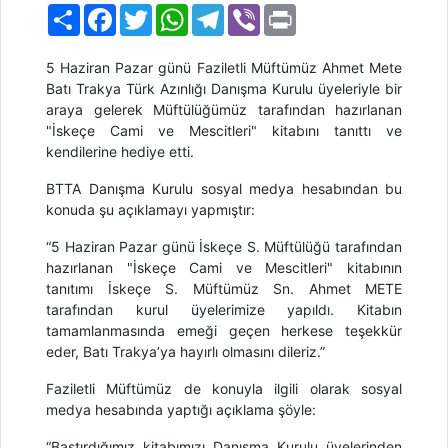
Paylaş
Facebook
Twitter
WhatsApp
Telegram
Viber
Print
5 Haziran Pazar günü Faziletli Müftümüz Ahmet Mete
Batı Trakya Türk Azınlığı Danışma Kurulu üyeleriyle bir
araya gelerek Müftülüğümüz tarafından hazırlanan
"İskeçe Cami ve Mescitleri" kitabını tanıttı ve
kendilerine hediye etti.
BTTA Danışma Kurulu sosyal medya hesabından bu
konuda şu açıklamayı yapmıştır:
“5 Haziran Pazar günü İskeçe S. Müftülüğü tarafından
hazırlanan "İskeçe Cami ve Mescitleri" kitabının
tanıtımı İskeçe S. Müftümüz Sn. Ahmet METE
tarafından kurul üyelerimize yapıldı. Kitabın
tamamlanmasında emeği geçen herkese teşekkür
eder, Batı Trakya’ya hayırlı olmasını dileriz.”
Faziletli Müftümüz de konuyla ilgili olarak sosyal
medya hesabında yaptığı açıklama şöyle:
“Bastırdığımız kitabımızı Danışma Kurulu üyelerinden