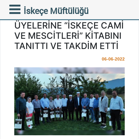
FAZİLETLİ MÜFTÜMÜZ
İskeçe Müftülüğü
DANIŞMA KURULU
ÜYELERİNE “İSKEÇE CAMİ
VE MESCİTLERİ” KİTABINI
TANITTI VE TAKDİM ETTİ
06-06-2022