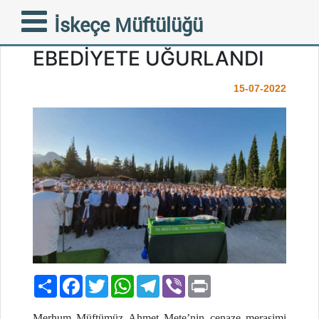
MERHUM MÜFTÜMÜZ
İskeçe Müftülüğü
AHMET METE BUGÜN
EBEDİYETE UĞURLANDI
15-07-2022
Paylaş
Facebook
Twitter
WhatsApp
Telegram
Viber
Print
Merhum Müftümüz Ahmet Mete’nin cenaze merasimi