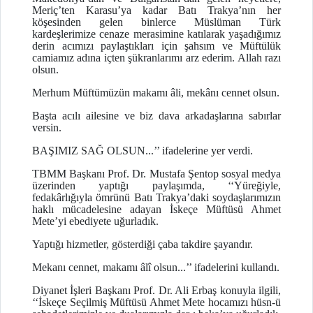
Meriç’ten Karasu’ya kadar Batı Trakya’nın her
köşesinden gelen binlerce Müslüman Türk
kardeşlerimize cenaze merasimine katılarak yaşadığımız
derin acımızı paylaştıkları için şahsım ve Müftülük
camiamız adına içten şükranlarımı arz ederim. Allah razı
olsun.
Merhum Müftümüzün makamı âli, mekânı cennet olsun.
Başta acılı ailesine ve biz dava arkadaşlarına sabırlar
versin.
BAŞIMIZ SAĞ OLSUN...’’ ifadelerine yer verdi.
TBMM Başkanı Prof. Dr. Mustafa Şentop sosyal medya
üzerinden yaptığı paylaşımda, ‘‘Yüreğiyle,
fedakârlığıyla ömrünü Batı Trakya’daki soydaşlarımızın
haklı mücadelesine adayan İskeçe Müftüsü Ahmet
Mete’yi ebediyete uğurladık.
Yaptığı hizmetler, gösterdiği çaba takdire şayandır.
Mekanı cennet, makamı âlî olsun...’’ ifadelerini kullandı.
Diyanet İşleri Başkanı Prof. Dr. Ali Erbaş konuyla ilgili,
‘‘İskeçe Seçilmiş Müftüsü Ahmet Mete hocamızı hüsn-ü