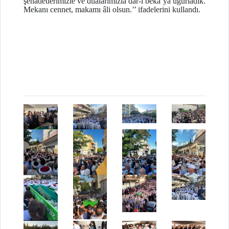
şehadetlerimizle ve dualarımızla dar-ı beka’ya uğurladık.
Mekanı cennet, makamı âli olsun.’’ ifadelerini kullandı.