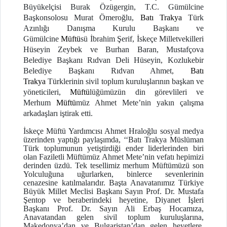
Büyükelçisi Burak Özügergin, T.C. Gümülcine
Başkonsolosu Murat Ömeroğlu,
Batı Trakya
Türk
Azınlığı Danışma Kurulu Başkanı ve
Gümülcine
Müftü
sü İbrahim Şerif, İskeçe Milletvekilleri
Hüseyin Zeybek ve Burhan Baran, Mustafçova
Belediye Başkanı Rıdvan Deli Hüseyin, Kozlukebir
Belediye Başkanı Rıdvan Ahmet,
Batı
Trakya
Türklerinin sivil toplum kuruluşlarının başkan ve
yöneticileri,
Müftü
lüğümüzün din görevlileri ve
Merhum
Müftü
müz Ahmet Mete’nin yakın çalışma
arkadaşları iştirak etti.
İskeçe Müftü Yardımcısı Ahmet Hraloğlu sosyal medya
üzerinden yaptığı paylaşımda, ‘‘Batı Trakya Müslüman
Türk toplumunun yetiştirdiği ender liderlerinden biri
olan Faziletli Müftümüz Ahmet Mete’nin vefatı hepimizi
derinden üzdü. Tek tesellimiz merhum Müftümüzü son
Yolculuğuna uğurlarken, binlerce sevenlerinin
cenazesine katılmalarıdır. Başta Anavatanımız Türkiye
Büyük Millet Meclisi Başkanı Sayın Prof. Dr. Mustafa
Şentop ve beraberindeki heyetine, Diyanet İşleri
Başkanı Prof. Dr. Sayın Ali Erbaş Hocamıza,
Anavatandan gelen sivil toplum kuruluşlarına,
Makedonya’dan ve Bulgaristan’dan gelen heyetlere,