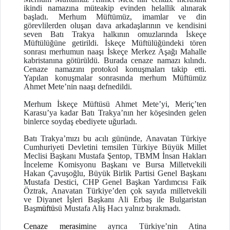
ikindi namazına müteakip evinden helallik alınarak
başladı. Merhum Müftümüz, imamlar ve din
görevlilerden oluşan dava arkadaşlarının ve kendisini
seven Batı Trakya halkının omuzlarında İskeçe
Müftülüğüne getirildi. İskeçe Müftülüğündeki tören
sonrası merhumun naaşı İskeçe Merkez Aşağı Mahalle
kabristanına götürüldü. Burada cenaze namazı kılındı.
Cenaze namazını protokol konuşmaları takip etti.
Yapılan konuşmalar sonrasında merhum Müftümüz
Ahmet Mete’nin naaşı defnedildi.
Merhum İskeçe Müftüsü Ahmet Mete’yi, Meriç’ten
Karasu’ya kadar Batı Trakya’nın her köşesinden gelen
binlerce soydaş ebediyete uğurladı.
Batı Trakya’mızı bu acılı gününde, Anavatan Türkiye
Cumhuriyeti Devletini temsilen Türkiye Büyük Millet
Meclisi Başkanı Mustafa Şentop, TBMM İnsan Hakları
İnceleme Komisyonu Başkanı ve Bursa Milletvekili
Hakan Çavuşoğlu, Büyük Birlik Partisi Genel Başkanı
Mustafa Destici, CHP Genel Başkan Yardımcısı Faik
Öztrak, Anavatan Türkiye’den çok sayıda milletvekili
ve Diyanet İşleri Başkanı Ali Erbaş ile Bulgaristan
Baş
müftü
sü Mustafa Aliş Hacı yalnız bırakmadı.
Cenaze
merasim
ine ayrıca Türkiye’nin Atina