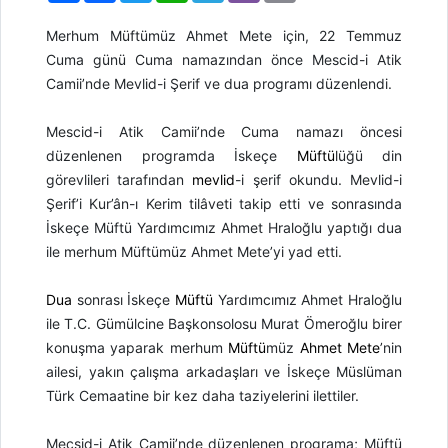
Merhum Müftümüz Ahmet Mete için, 22 Temmuz
Cuma günü Cuma namazından önce Mescid-i Atik
Camii’nde Mevlid-i Şerif ve dua programı düzenlendi.
Mescid-i Atik Camii’nde Cuma namazı öncesi
düzenlenen programda İskeçe
Müftü
lüğü din
görevlileri tarafından
mevlid
-i şerif okundu. Mevlid-i
Şerif’i Kur’ân-ı Kerim tilâveti takip etti ve sonrasında
İskeçe Müftü Yardımcımız Ahmet Hraloğlu yaptığı dua
ile merhum Müftümüz Ahmet Mete’yi yad etti.
Dua
sonrası İskeçe
Müftü
Yardımcımız Ahmet Hraloğlu
ile T.C. Gümülcine Başkonsolosu Murat Ömeroğlu birer
konuşma yaparak merhum
Müftü
müz
Ahmet Mete
’nin
ailesi, yakın çalışma arkadaşları ve İskeçe Müslüman
Türk Cemaatine bir kez daha taziyelerini ilettiler.
Mecsid-i Atik Camii’nde düzenlenen programa; Müftü