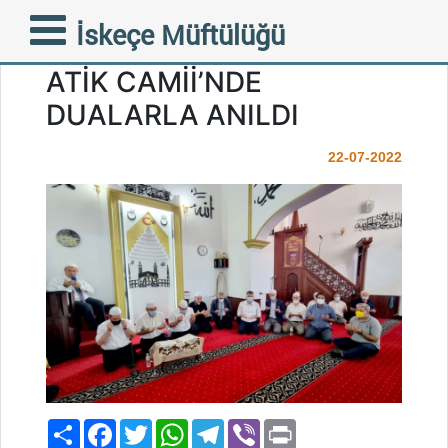
MERHUM MÜFTÜMÜZ
İskeçe Müftülüğü
AHMET METE MESCİD-İ
ATİK CAMİİ’NDE
DUALARLA ANILDI
22-07-2022
Paylaş
Facebook
Twitter
WhatsApp
Telegram
Viber
Print