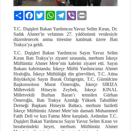
Paylaş
Facebook
Twitter
WhatsApp
Telegram
Viber
Print
T.C. Dışişleri Bakan Yardımcısı Yavuz Selim Kıran, Dr.
Sadık Ahmet’in vefatının 27. yıldönümü vesilesiyle
düzenlenecek anma törenine katılmak üzere Batı
Trakya’ya geldi.
T.C. Dışişleri Bakan Yardımcısı Sayın Yavuz Selim
Kıran Batı Trakya’yı ziyaret sırasında, merhum İskeçe
Müftümüz Ahmet Mete’nin kabrini ziyaret etti. Sayın
Bakanı kabristanda; İskeçe Müftü Yardımcımız Ahmet
Hraloğlu, İskeçe Müftülüğü din görevlileri, T.C. Atina
Büyükelçisi Sayın Burak Özügergin, T.C. Gümülcine
Başkonsolosu Murat Ömeroğlu, İskeçe SİRİZA
Milletvekili Hüseyin Zeybek, İskeçe KINAL
Milletvekili Burhan Baran’ı temsilen Gürhan
Ömeroğlu,
Batı Trakya Azınlığı Yüksek Tahsilliler
Derneği Başkanı Hüseyin Baltacı
, merhum faziletli
İskeçe Müftümüz Ahmet Mete’nin damadı Muhammed
Fatih Deli ve kızı Fatma Mete karşıladı. Ardından T.C.
Dışişleri Bakan Yardımcısı Sayın Yavuz Selim Kıran ve
beraberindeki heyet, merhum Müftümüz Ahmet