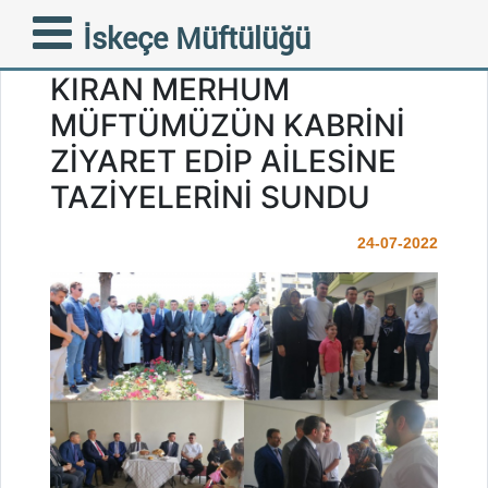
T.C. DIŞİŞLERİ BAKAN
İskeçe Müftülüğü
YARDIMCISI YAVUZ SELİM
KIRAN MERHUM
MÜFTÜMÜZÜN KABRİNİ
ZİYARET EDİP AİLESİNE
TAZİYELERİNİ SUNDU
24-07-2022