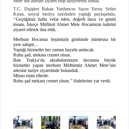
Mete’nin ailesini ziyaret edip taziyelerini sundu.
T.C. Dışişleri Bakan Yardımcısı Sayın Yavuz Selim
Kıran, sosyal medya üzerinden yaptığı paylaşımda,
‘‘
Geçtiğimiz hafta vefat eden, değerli dava ve gönül
insanı, İskeçe Müftüsü Ahmet Mete Hocamızın kabrini
ziyaret ederek dua ettik.
Merhum Hocamız hepimizin gönlünde müstesna bir
yere sahipti…
Yaptığı hizmetler her zaman hayırla anılacak.
Ruhu şad, mekanı cennet olsun.
Batı Trakya’da akrabalarımızın davasına büyük
hizmetler yapan merhum Müftümüz Ahmet Mete’nin
ailesine taziye ziyaretinde bulunduk.
Mirası emin ellerde.
Ruhu şad mekanı cennet olsun.’’ ifadelerine yar verdi.