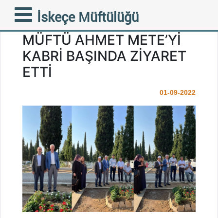
İSKEÇE MÜFTÜLÜĞÜ
İskeçe Müftülüğü
PERSONELİ MERHUM
MÜFTÜ AHMET METE’Yİ
KABRİ BAŞINDA ZİYARET
ETTİ
01-09-2022