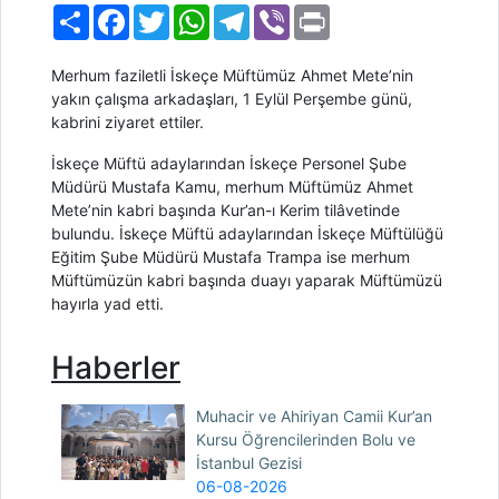
Paylaş
Facebook
Twitter
WhatsApp
Telegram
Viber
Print
Merhum faziletli İskeçe Müftümüz Ahmet Mete’nin
yakın çalışma arkadaşları, 1 Eylül Perşembe günü,
kabrini ziyaret ettiler.
İskeçe Müftü adaylarından İskeçe Personel Şube
Müdürü Mustafa Kamu, merhum Müftümüz Ahmet
Mete’nin kabri başında Kur’an-ı Kerim tilâvetinde
bulundu. İskeçe Müftü adaylarından İskeçe Müftülüğü
Eğitim Şube Müdürü Mustafa Trampa ise merhum
Müftümüzün kabri başında duayı yaparak Müftümüzü
hayırla yad etti.
Haberler
Muhacir ve Ahiriyan Camii Kur’an
Kursu Öğrencilerinden Bolu ve
İstanbul Gezisi
06-08-2026