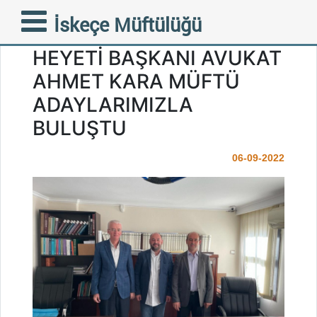
İSKEÇE TÜRK AZINLIK
İskeçe Müftülüğü
OKULLARI ENCÜMEN
HEYETİ BAŞKANI AVUKAT
AHMET KARA MÜFTÜ
ADAYLARIMIZLA
BULUŞTU
06-09-2022