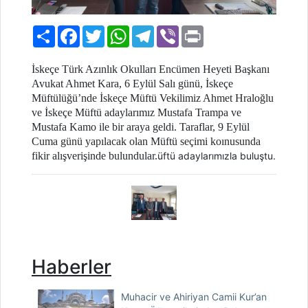
Paylaş
Facebook
Twitter
WhatsApp
Telegram
Viber
Print
İskeçe Türk Azınlık Okulları Encümen Heyeti Başkanı
Avukat Ahmet Kara,
6 Eylül Salı günü, İskeçe
Müftülüğü’nde İskeçe Müftü Vekilimiz Ahmet Hraloğlu
ve İskeçe Müftü adaylarımız Mustafa Trampa ve
Mustafa Kamo ile
bir araya geldi. Taraflar, 9 Eylül
Cuma günü yapılacak olan Müftü seçimi koınusunda
fikir alışverişinde bulundular.
üftü adaylarımızla buluştu.
Haberler
Muhacir ve Ahiriyan Camii Kur’an