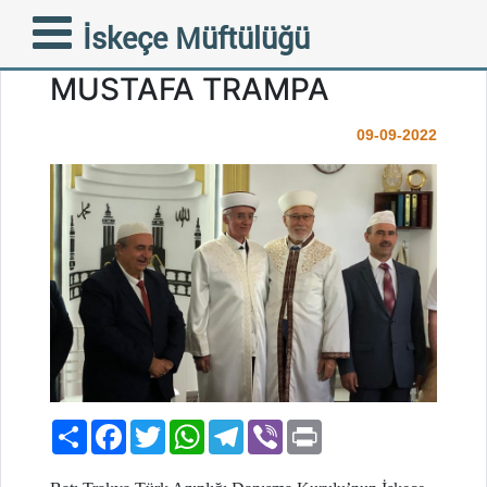
İSKEÇE İLİ’NİN YENİ
İskeçe Müftülüğü
SEÇİLMİŞ MÜFTÜSÜ
MUSTAFA TRAMPA
09-09-2022
Paylaş
Facebook
Twitter
WhatsApp
Telegram
Viber
Print