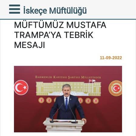
BBP BAŞKANI MUSTAFA
İskeçe Müftülüğü
DESTİCİ’DEN FAZİLETLİ
MÜFTÜMÜZ MUSTAFA
TRAMPA’YA TEBRİK
MESAJI
11-09-2022