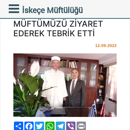
ESKİ VALİ YARDIMCISI
İskeçe Müftülüğü
MUSA VİDİNLİ FAZİLETLİ
MÜFTÜMÜZÜ ZİYARET
EDEREK TEBRİK ETTİ
12-09-2022
Paylaş
Facebook
Twitter
WhatsApp
Telegram
Viber
Print