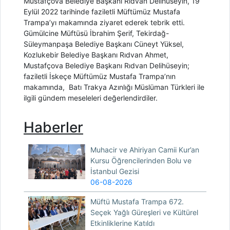
Mustafçova Belediye Başkanı Rıdvan Delihüseyin, 19
Eylül 2022 tarihinde faziletli Müftümüz Mustafa
Trampa’yı makamında ziyaret ederek tebrik etti.
Gümülcine Müftüsü İbrahim Şerif, Tekirdağ-
Süleymanpaşa Belediye Başkanı Cüneyt Yüksel,
Kozlukebir Belediye Başkanı Rıdvan Ahmet,
Mustafçova Belediye Başkanı Rıdvan Delihüseyin;
faziletli İskeçe Müftümüz Mustafa Trampa’nın
makamında, Batı Trakya Azınlığı Müslüman Türkleri ile
ilgili gündem meseleleri değerlendirdiler.
Haberler
Muhacir ve Ahiriyan Camii Kur’an
Kursu Öğrencilerinden Bolu ve
İstanbul Gezisi
06-08-2026
Müftü Mustafa Trampa 672.
Seçek Yağlı Güreşleri ve Kültürel
Etkinliklerine Katıldı