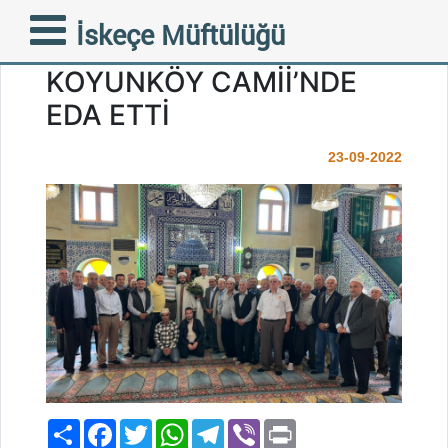
FAZİLETLİ MÜFTÜMÜZ
İskeçe Müftülüğü
CUMA NAMAZINI
KOYUNKÖY CAMİİ’NDE
EDA ETTİ
23-09-2022
Paylaş
Facebook
Twitter
WhatsApp
Telegram
Viber
Print