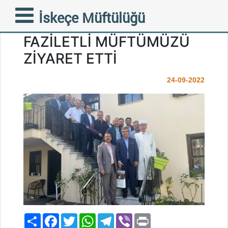
EDİRNE İMAM HATİP
İskeçe Müftülüğü
LİSESİ MEZUNLARI
FAZİLETLİ MÜFTÜMÜZÜ
ZİYARET ETTİ
24-09-2022
Paylaş
Facebook
Twitter
WhatsApp
Telegram
Viber
Print