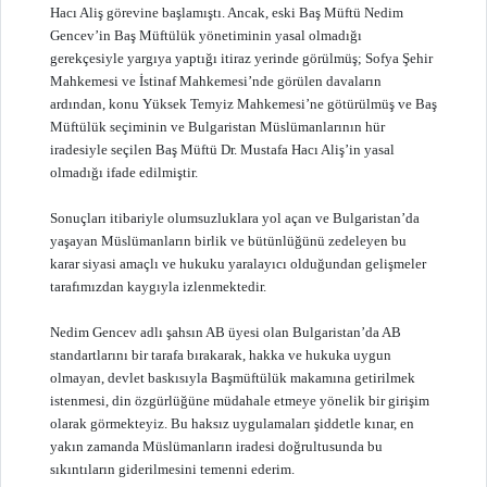
Hacı Aliş görevine başlamıştı. Ancak, eski Baş Müftü Nedim
Gencev’in Baş Müftülük yönetiminin yasal olmadığı
gerekçesiyle yargıya yaptığı itiraz yerinde görülmüş; Sofya Şehir
Mahkemesi ve İstinaf Mahkemesi’nde görülen davaların
ardından, konu Yüksek Temyiz Mahkemesi’ne götürülmüş ve Baş
Müftülük seçiminin ve Bulgaristan Müslümanlarının hür
iradesiyle seçilen Baş Müftü Dr. Mustafa Hacı Aliş’in yasal
olmadığı ifade edilmiştir.
Sonuçları itibariyle olumsuzluklara yol açan ve Bulgaristan’da
yaşayan Müslümanların birlik ve bütünlüğünü zedeleyen bu
karar siyasi amaçlı ve hukuku yaralayıcı olduğundan gelişmeler
tarafımızdan kaygıyla izlenmektedir.
Nedim Gencev adlı şahsın AB üyesi olan Bulgaristan’da AB
standartlarını bir tarafa bırakarak, hakka ve hukuka uygun
olmayan, devlet baskısıyla Başmüftülük makamına getirilmek
istenmesi, din özgürlüğüne müdahale etmeye yönelik bir girişim
olarak görmekteyiz. Bu haksız uygulamaları şiddetle kınar, en
yakın zamanda Müslümanların iradesi doğrultusunda bu
sıkıntıların giderilmesini temenni ederim.