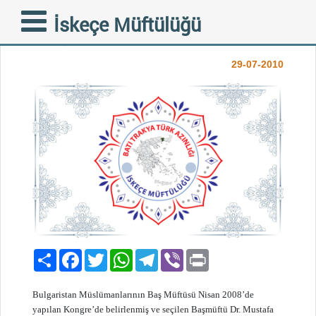
BULGARİSTAN’DA
İskeçe Müftülüğü
BAŞMÜFTÜLÜK SORUNU
29-07-2010
Paylaş
Facebook
Twitter
WhatsApp
Telegram
Viber
Print
Bulgaristan Müslümanlarının Baş Müftüsü Nisan 2008’de
yapılan Kongre’de belirlenmiş ve seçilen Başmüftü Dr. Mustafa