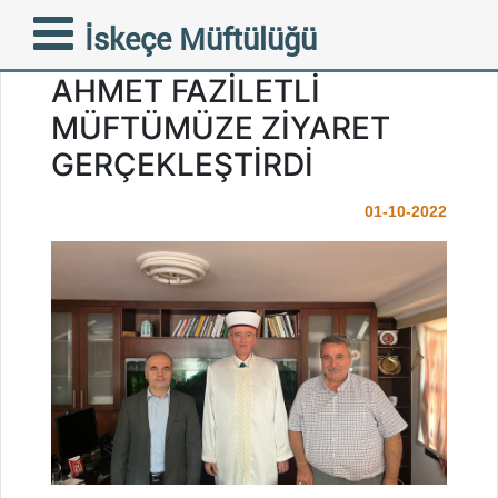
GÜMÜLCİNE MÜFTÜ
İskeçe Müftülüğü
YARDIMCISI FEHİM
AHMET FAZİLETLİ
MÜFTÜMÜZE ZİYARET
GERÇEKLEŞTİRDİ
01-10-2022