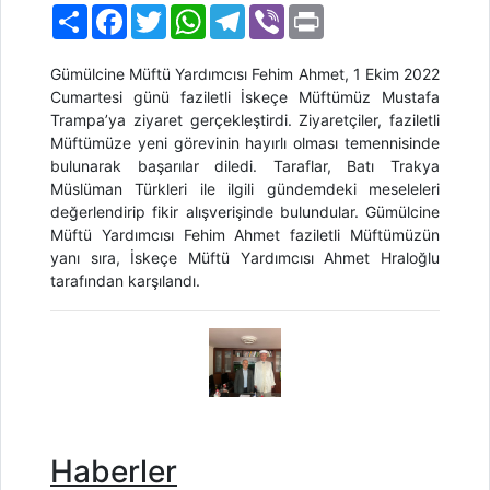
Paylaş
Facebook
Twitter
WhatsApp
Telegram
Viber
Print
Gümülcine Müftü Yardımcısı Feh
i
m Ahmet, 1 Ekim 2022
Cumartesi günü faziletli İskeçe Müftümüz Mustafa
Trampa’ya ziyaret gerçekleştirdi. Ziyaretçiler, faziletli
Müftümüze yeni görevinin hayırlı olması temennisinde
bulunarak başarılar diledi. Taraflar, Batı Trakya
Müslüman Türkleri ile ilgili gündemdeki meseleleri
değerlendirip fikir alışverişinde bulundular. Gümülcine
Müftü Yardımcısı Fehim Ahmet faziletli Müftümüzün
yanı sıra, İskeçe Müftü
Y
ardımcısı Ahmet Hraloğlu
tarafından karşılandı.
Haberler