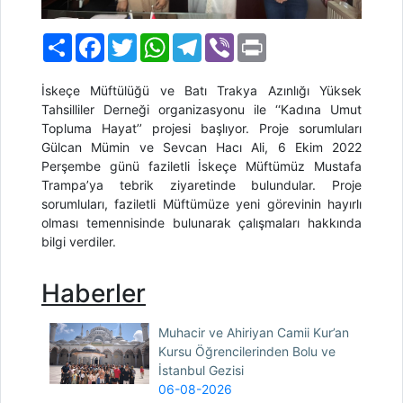
Paylaş
Facebook
Twitter
WhatsApp
Telegram
Viber
Print
İskeçe Müftülüğü ve Batı Trakya Azınlığı Yüksek
Tahsilliler Derneği organizasyonu ile ‘‘Kadına Umut
Topluma Hayat’’ projesi başlıyor. Proje sorumluları
Gülcan Mümin ve Sevcan Hacı Ali, 6 Ekim 2022
Perşembe günü faziletli İskeçe Müftümüz Mustafa
Trampa’ya tebrik ziyaretinde bulundular. Proje
sorumluları, faziletli Müftümüze yeni görevinin hayırlı
olması temennisinde bulu
narak çalışmaları hakkında
bilgi verdiler.
Haberler
Muhacir ve Ahiriyan Camii Kur’an
Kursu Öğrencilerinden Bolu ve
İstanbul Gezisi
06-08-2026