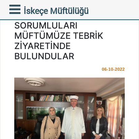
’’KADINA UMUT
İskeçe Müftülüğü
TOPLUMA HAYAT’’ PROJE
SORUMLULARI
MÜFTÜMÜZE TEBRİK
ZİYARETİNDE
BULUNDULAR
06-10-2022