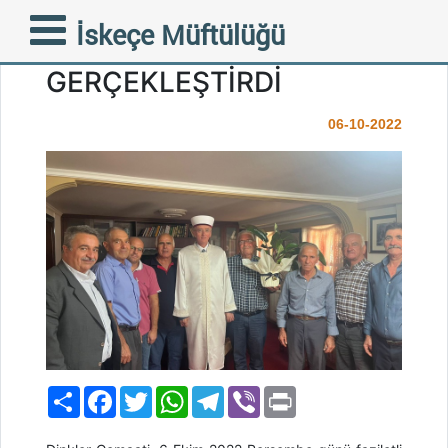
DİNKLER CEMAATİ
İskeçe Müftülüğü
MÜFTÜMÜZE ZİYARET
GERÇEKLEŞTİRDİ
06-10-2022
Paylaş
Facebook
Twitter
WhatsApp
Telegram
Viber
Print