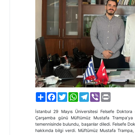
Paylaş
Facebook
Twitter
WhatsApp
Telegram
Viber
Print
İstanbul 29 Mayıs Üniversitesi Felsefe Doktora
Çarşamba günü Müftümüz Mustafa Trampa’ya teb
temennisinde bulundu, başarılar diledi. Felsefe D
hakkında bilgi verdi. Müftümüz Mustafa Trampa, k