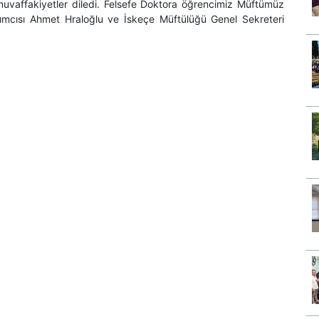
a muvaffakiyetler diledi. Felsefe Doktora öğrencimiz Müftümüz
ımcısı Ahmet Hraloğlu ve İskeçe Müftülüğü Genel Sekreteri