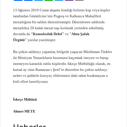
13 Ağustos 2010 Cuma akşamı kimliği belirsiz kişi veya kişiler
tarafından Gümülcine’nin Poşpoş ve Kalkanca Mahallleri
mezarlığına bir saldırı düzenlenmiştir. Düzenlenen saldırıda
mezarlıkta 20 kadar mezar taşı kırılarak yerinden sökülmüş
duvarda da
"Konsolosluk Defol"
ve
"Altın Şafak
Örgütü"
yazılar yazılmıştır.
Bu çirkin saldırıyı yapanlar, bölgede yaşayan Müslüman Türkler
ile Hristiyan Yunanlıların huzurunu kaçırmak isteyen ve barışı
istemeyen karanlık ruhlu kişilerdir. İskeçe Müftülüğü olarak, en
kutsal ay olan Ramazan-ı Şerif’te düzenlen bu çirkin saldırıyı
nefret ve şiddetle kınıyor, ölülerimizi dahi rahat bırakmayan o
kirli elleri lanetliyoruz.
İskeçe Müftüsü
Ahmet METE