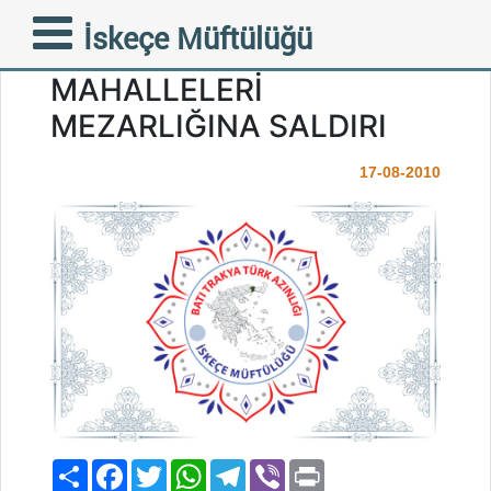
K I N A M A -GÜMÜLCİNE
İskeçe Müftülüğü
POŞPOŞ VE KALKANCE
MAHALLELERİ
MEZARLIĞINA SALDIRI
17-08-2010
Paylaş
Facebook
Twitter
WhatsApp
Telegram
Viber
Print