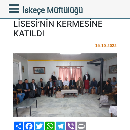
MÜFTÜMÜZ İSKEÇE
İskeçe Müftülüğü
AZINLIK ORTAOKUL VE
LİSESİ’NİN KERMESİNE
KATILDI
15-10-2022
Paylaş
Facebook
Twitter
WhatsApp
Telegram
Viber
Print