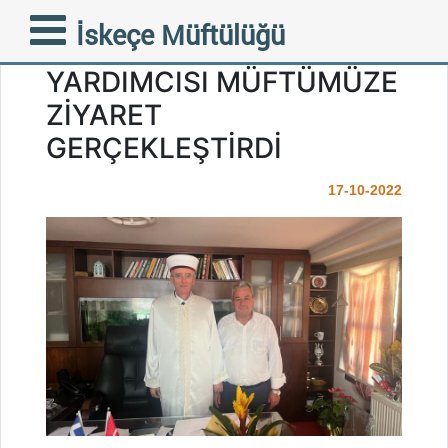
MUSTAFÇOVCA ESKİ
İskeçe Müftülüğü
BELEDİYE BAŞKAN
YARDIMCISI MÜFTÜMÜZE
ZİYARET
GERÇEKLEŞTİRDİ
17-10-2022