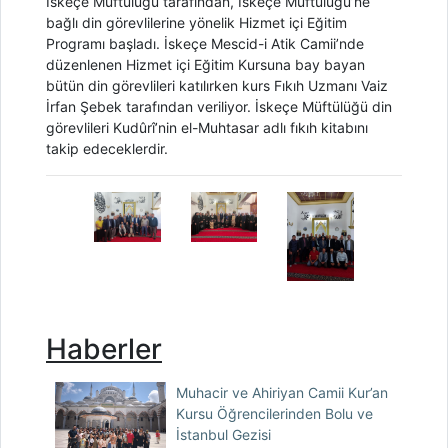
İskeçe Müftülüğü tarafından, İskeçe Müftülüğü’ne
bağlı din görevlilerine yönelik Hizmet içi Eğitim
Programı başladı. İskeçe Mescid-i Atik Camii’nde
düzenlenen Hizmet içi Eğitim Kursuna bay bayan
bütün din görevlileri katılırken kurs Fıkıh Uzmanı Vaiz
İrfan Şebek tarafından veriliyor. İskeçe Müftülüğü din
görevlileri Kudûrî’nin el-Muhtasar adlı fıkıh kitabını
takip edeceklerdir.
Haberler
Muhacir ve Ahiriyan Camii Kur’an
Kursu Öğrencilerinden Bolu ve
İstanbul Gezisi