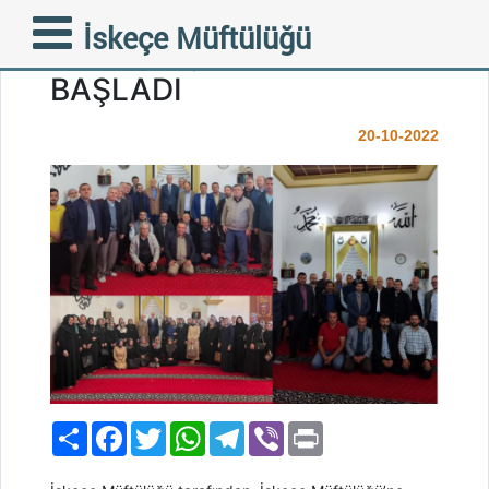
İSKEÇE MÜFTÜLÜĞÜ’NDE
İskeçe Müftülüğü
HİZMET İÇİ EĞİTİM
BAŞLADI
20-10-2022
Paylaş
Facebook
Twitter
WhatsApp
Telegram
Viber
Print