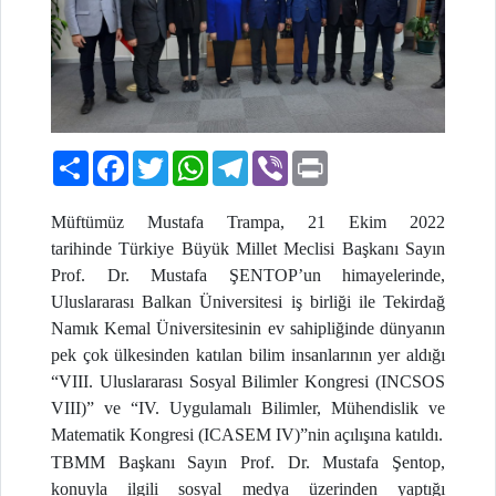
Paylaş
Facebook
Twitter
WhatsApp
Telegram
Viber
Print
Müftümüz Mustafa Trampa, 21 Ekim 2022
tarihinde Türkiye Büyük Millet Meclisi Başkanı Sayın
Prof. Dr. Mustafa ŞENTOP’un himayelerinde,
Uluslararası Balkan Üniversitesi iş birliği ile Tekirdağ
Namık Kemal Üniversitesinin ev sahipliğinde dünyanın
pek çok ülkesinden katılan bilim insanlarının yer aldığı
“VIII. Uluslararası Sosyal Bilimler Kongresi (INCSOS
VIII)” ve “IV. Uygulamalı Bilimler, Mühendislik ve
Matematik Kongresi (ICASEM IV)”nin açılışına katıldı.
TBMM Başkanı Sayın Prof. Dr. Mustafa Şentop,
konuyla ilgili sosyal medya üzerinden yaptığı