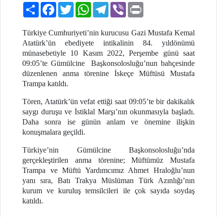
Paylaş
Facebook
Twitter
WhatsApp
Telegram
Viber
Print
Türkiye Cumhuriyeti’nin kurucusu Gazi Mustafa Kemal
Atatürk’ün ebediyete intikalinin 84. yıldönümü
münasebetiyle 10 Kasım 2022, Perşembe günü saat
09:05’te Gümülcine Başkonsolosluğu’nun bahçesinde
düzenlenen anma törenine İskeçe Müftüsü Mustafa
Trampa katıldı.
Tören, Atatürk’ün vefat ettiği saat 09:05’te bir dakikalık
saygı duruşu ve İstiklal Marşı’nın okunmasıyla başladı.
Daha sonra ise günün anlam ve önemine ilişkin
konuşmalara geçildi.
Türkiye’nin Gümülcine Başkonsolosluğu’nda
gerçekleştirilen anma törenine; Müftümüz Mustafa
Trampa ve Müftü Yardımcımız Ahmet Hraloğlu’nun
yanı sıra, Batı Trakya Müslüman Türk Azınlığı’nın
kurum ve kuruluş temsilcileri ile çok sayıda soydaş
katıldı.