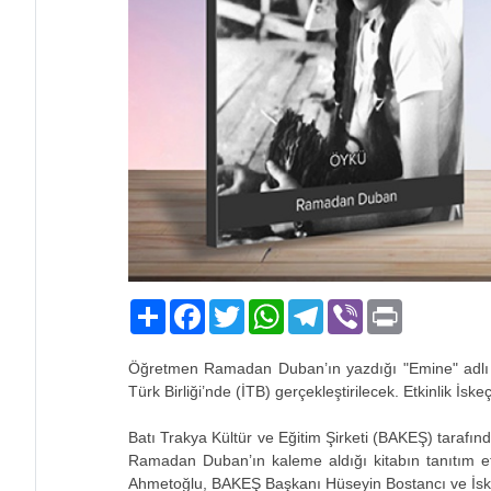
Paylaş
Facebook
Twitter
WhatsApp
Telegram
Viber
Print
Öğretmen Ramadan Duban’ın yazdığı "Emine" adlı ö
Türk Birliği’nde (İTB) gerçekleştirilecek. Etkinlik İs
Batı Trakya Kültür ve Eğitim Şirketi (BAKEŞ) tarafın
Ramadan Duban’ın kaleme aldığı kitabın tanıtım e
Ahmetoğlu, BAKEŞ Başkanı Hüseyin Bostancı ve İs