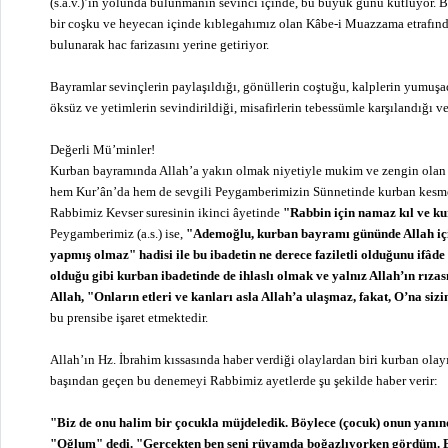
(s.a.v.)’in yolunda bulunmanın sevinci içinde, bu büyük günü kutluyor.
bir coşku ve heyecan içinde kıblegahımız olan Kâbe-i Muazzama etrafınd
bulunarak hac farizasını yerine getiriyor.
Bayramlar sevinçlerin paylaşıldığı, gönüllerin coştuğu, kalplerin yumuşad
öksüz ve yetimlerin sevindirildiği, misafirlerin tebessümle karşılandığı v
Değerli Mü’minler!
Kurban bayramında Allah’a yakın olmak niyetiyle mukim ve zengin olan
hem Kur’ân’da hem de sevgili Peygamberimizin Sünnetinde kurban kesme
Rabbimiz Kevser suresinin ikinci âyetinde
"Rabbin için namaz kıl ve ku
Peygamberimiz (a.s.) ise,
"Ademoğlu, kurban bayramı gününde Allah içi
yapmış olmaz" hadisi ile bu ibadetin ne derece faziletli olduğunu ifâde 
olduğu gibi kurban ibadetinde de ihlaslı olmak ve yalnız Allah’ın rıza
Allah, "Onların etleri ve kanları asla Allah’a ulaşmaz, fakat, O’na sizin
bu prensibe işaret etmektedir.
Allah’ın Hz. İbrahim kıssasında haber verdiği olaylardan biri kurban olayı
başından geçen bu denemeyi Rabbimiz ayetlerde şu şekilde haber verir:
"Biz de onu halim bir çocukla müjdeledik. Böylece (çocuk) onun yanın
"Oğlum" dedi. "Gerçekten ben seni rüyamda boğazlıyorken gördüm. Bi