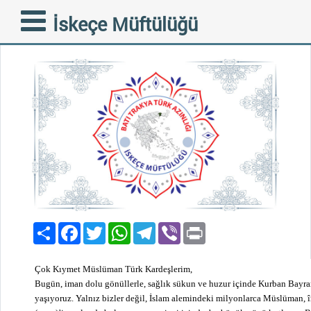
Kurban Bayramı Mesajı
İskeçe Müftülüğü
17-11-2010
Paylaş
Facebook
Twitter
WhatsApp
Telegram
Viber
Print
Çok Kıymet Müslüman Türk Kardeşlerim,
Bugün, iman dolu gönüllerle, sağlık sükun ve huzur içinde Kurban Bayra
yaşıyoruz. Yalnız bizler değil, İslam alemindeki milyonlarca Müslüman,