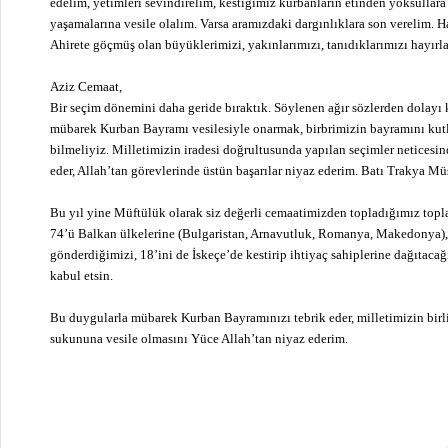
edelim, yetimleri sevindirelim, kestiğimiz kurbanların etinden yoksullara
yaşamalarına vesile olalım. Varsa aramızdaki dargınlıklara son verelim. Has
Ahirete göçmüş olan büyüklerimizi, yakınlarımızı, tanıdıklarımızı hayırl
Aziz Cemaat,
Bir seçim dönemini daha geride bıraktık. Söylenen ağır sözlerden dolayı
mübarek Kurban Bayramı vesilesiyle onarmak, birbrimizin bayramını kutla
bilmeliyiz. Milletimizin iradesi doğrultusunda yapılan seçimler neticesi
eder, Allah’tan görevlerinde üstün başarılar niyaz ederim. Batı Trakya M
Bu yıl yine Müftülük olarak siz değerli cemaatimizden topladığımız topl
74’ü Balkan ülkelerine (Bulgaristan, Arnavutluk, Romanya, Makedonya),
gönderdiğimizi, 18’ini de İskeçe’de kestirip ihtiyaç sahiplerine dağıtaca
kabul etsin.
Bu duygularla mübarek Kurban Bayramınızı tebrik eder, milletimizin birli
sukununa vesile olmasını Yüce Allah’tan niyaz ederim.