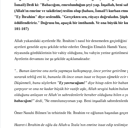
İsmail) Dedi ki: "Babacığım, emrolunduğun şeyi yap. İnşallah, beni sa
(Allah’ın emrine ve takdirine) teslim olup (babası, İsmail’i kurban etme
"Ey İbrahim" diye seslendik. "Gerçekten sen, rüyayı doğruladın. Şüphe
ödüllendiririz." Doğrusu bu, apaçık bir imtihandı. Ve ona büyük bir kur
101-107)
Allah yukarıdaki ayetlerde Hz. İbrahim’i nasıl bir denemeden geçirdiğini 
ayetleri genelde aynı şekilde tefsir ederler. Örneğin Elmalılı Hamdi Yazır,
rüyasında gördüklerinin bir vahiy olduğunu, bu vahyin yerine getirilmesi
Ayetlerin devamını ise şu şekilde açıklamaktadır:
"... Bunun üzerine onu zorla yapmaya kalkışmayıp, önce yerine getirilme 
sorarak tebliğ etti ki, bununla ilk önce onun itaat ve boyun eğmekle ecir 
Düşünmeli, bunu söylerken
"Ey yavrucuğum!"
diye hitap eden bir baban
çarpıyor ve ona ne kadar büyük bir vazife aşkı, Allah sevgisi hakim bulun
olduğunu anlayan ve Allah’ın sabredenlerle beraber olduğunu bilen o 
babacığım!"
dedi,
"Ne emrolunuyorsan yap. Beni inşaallah sabredenlerde
Ömer Nasuhi Bilmen’in tefsirinde Hz. İbrahim ve oğlunun başından geçen
Hazret-i İbrahim de oğlu da Allah-u Teala’nın emrine itaat edip teslimiy