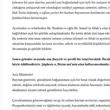
(alnının bir yanı üzerine yatırdı) onu boğazlamak için öyle bir vaziyete
olduğunu anlayarak emr olunduğun vazifeyi yapmaya azmettin, sabrın, emr
Hak Teala lütfetmiş, o oğlun yerine bir kurban hayvanının kesilmesini emir
fedakarlıktan kurtarmıştır.
Ayetlerden ve tefsirlerden Hz. İbrahim ve oğlu Hz. İsmail’in Allah’a olan k
bağlılıkları açık bir şekilde anlaşılmaktadır. Bu üstün ahlak tüm iman eden
Bu nedenle tüm iman edenler onların yolunu izlemeli ve Allah’ın ayetlerin
sıkıntılar karşısındaki tavizsiz tavırları, sabırlı ve tevekküllü kişilikleriy
devamında şu şekilde bildirir:
Sonra gelenler arasında ona (hayırlı ve şerefli bir isim) bıraktık. İbr
böyle ödüllendiririz. Şüphesiz o, Bizim mü’min olan kullarımızdandır
Aziz Müminler!
Bayram günlerini, günahların bağışlanması için bir fırsat olarak değerle
ederek, değilse telefonla arayarak onların dualarını alalım Annemizi, bab
akrabamızı ziyaret ederek gönüllerini hoş edelim.
Çocuklarımıza göstereceğimiz sevgi ile onlara bayram sevincini yaşatalı
Peygamberimizin emir ve öğütlerine uyarak, bayramlarda mâli imkanlarım