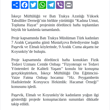
Paylaş
Facebook
Twitter
WhatsApp
Telegram
Viber
Print
İskeçe Müftülüğü ve Batı Trakya Azınlığı Yüksek
Tahsilliler Derneği’nin birlikte yürüttüğü “Kadına Umut,
Topluma Hayat’’ projesinin dördüncü hafta toplantıları
büyük bir katılımla tamamlandı.
Proje kapsamında Batı Trakya Müslüman Türk kadınları
7 Aralık Çarşamba günü Mustafçova Belediyesine bağlı
Paşevik ve Elmalı köylerinde, 9 Aralık Cuma akşamı ise
Koyunköy’de buluştu.
Proje kapsamında dördüncü hafta konukları Fizik
Tedavi Uzmanı Cemile Onbaşı ‘‘Fizyoterapi ve Tedavi
Yöntemleri ile Kaliteli Yaşam’’ konulu bir konuşma
gerçekleştirirken, İskeçe Müftülüğü Din Eğitimcisi-
Vaize Fatma Onbaşı hocamız ‘‘Hz. Peygamberin
Hadislerinde Koruyucu Hekimlik: Hacamat Örneği’’
konusunu işledi.
Paşevik, Elmalı ve Koyunköy’de kadınların yoğun ilgi
gösterdiği projede konuşmacıların sunumları dikkatle
takip edildi.