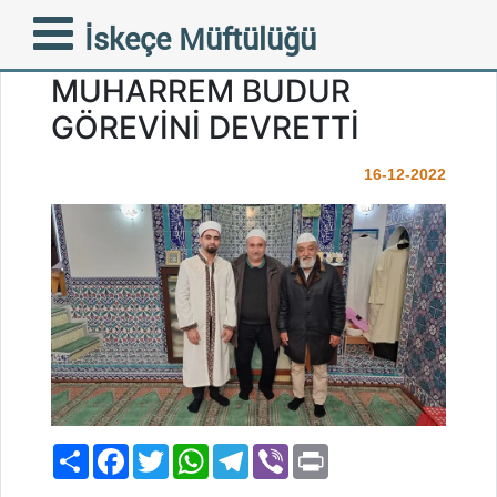
İSKEÇE HÜRRİYET CAMİİ
İskeçe Müftülüğü
EMEKTAR İMAMI
MUHARREM BUDUR
GÖREVİNİ DEVRETTİ
16-12-2022
Paylaş
Facebook
Twitter
WhatsApp
Telegram
Viber
Print