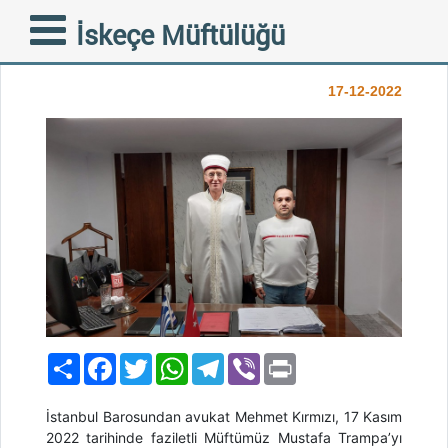
İSTANBUL BAROSUNDAN
İskeçe Müftülüğü
MÜFTÜMÜZE ZİYARET
17-12-2022
Paylaş
Facebook
Twitter
WhatsApp
Telegram
Viber
Print
İstanbul Barosundan avukat Mehmet Kırmızı, 17 Kasım
2022 tarihinde faziletli Müftümüz Mustafa Trampa’yı