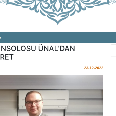
m
ONSOLOSU ÜNAL’DAN
RET
23-12-2022