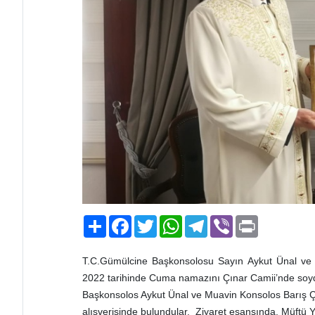
Paylaş
Facebook
Twitter
WhatsApp
Telegram
Viber
Print
T.C.Gümülcine Başkonsolosu Sayın Aykut Ünal ve 
2022 tarihinde Cuma namazını Çınar Camii’nde soyda
Başkonsolos Aykut Ünal ve Muavin Konsolos Barış Çu
alışverişinde bulundular. Ziyaret esansında, Müftü